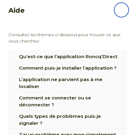
Aide
Consultez les thèmes ci-dessous pour trouver ce que
vous cherchez.
Qu’est-ce que l’application Roncq’Direct
Comment puis-je installer l’application ?
Roncq’Direct est une application citoyenne
proposée par la ville de Roncq.
L’application ne parvient pas à me
Comment installer l’application sur mon
localiser
téléphone ou ma tablette ?
Comment se connecter ou se
Pour permettre à l’application de vous localiser,
Comment installer l’application sur mon
déconnecter ?
vous devez autoriser l’accès à votre position.
ordinateur ?
Quels types de problèmes puis-je
Pour participer au bien-être de la ville de Roncq
Comment activer ou désactiver la
signaler ?
et profiter des fonctionnalités de l’application,
géolocalisation ?
vous devez vous identifier.
J’ai un problème avec mon signalement